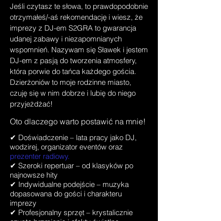
Jeśli czytasz te słowa, to prawdopodobnie
otrzymałeś/-aś rekomendację i wiesz, że
imprezy z DJ-em S2GRA to gwarancja
udanej zabawy i niezapomnianych
wspomnień. Nazywam się Sławek i jestem
DJ-em z pasją do tworzenia atmosfery,
która porwie do tańca każdego gościa.
Dzierżoniów to moje rodzinne miasto,
czuję się w nim dobrze i lubię do niego
przyjeżdżać!
Oto dlaczego warto postawić na mnie!
✔ Doświadczenie – lata pracy jako
DJ,
wodzirej, organizator eventów
oraz
prezenter radiowy.
✔ Szeroki repertuar – od klasyków po
najnowsze hity
✔ Indywidualne podejście – muzyka
dopasowana do gości i charakteru
imprezy
✔ Profesjonalny sprzęt – krystalicznie