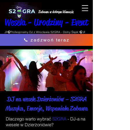
Zabawa w dobrym klimacie
Wesela - Urodziny - Event
🎶🎧Profesjonalny DJ z Wrocławia S2GRA - Dolny Śląsk 🎧🎶
📞 zadzwoń teraz
DJ na wesele Dzierżoniów – S2GRA
Muzyka, Emocje, Wspaniała Zabawa
Dlaczego warto wybrać
S2GRA
- DJ-a na
wesele w Dzierżoniówie
?