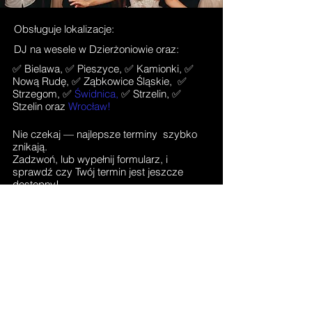
Obsługuje lokalizacje:
DJ na wesele w Dzierżoniowie oraz:
✅ Bielawa, ✅ Pieszyce, ✅ Kamionki, ✅
Nową Rudę, ✅ Ząbkowice Śląskie, ✅
Strzegom, ✅
Świdnica
,
✅ Strzelin, ✅
Stzelin oraz
Wrocław!
Nie czekaj — najlepsze terminy szybko
znikają.
Zadzwoń, lub wypełnij formularz, i
sprawdź czy Twój termin jest jeszcze
dostępny!
Skontaktuj się z mną!
sprawdź dostępność