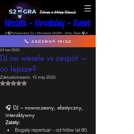
Zabawa w dobrym klimacie
Wesela - Urodziny - Event
🎶🎧Profesjonalny DJ z Wrocławia S2GRA - Dolny Śląsk 🎧🎶
📞 zadzwoń teraz
24 kwi 2025
DJ na wesele vs zespół —
co lepsze?
Zaktualizowano:
15 maj 2025
Oceniono na NaN z 5 gwiazdek.
Meta title:DJ czy zespół na wesele – co wybrać? [Wrocław, 2025]Meta description:Nie wiesz, co wybrać na wesele: DJ-a czy zespół? Planujesz wesele i stajesz przed klasycznym dylematem: DJ czy zespół? Mieszkasz we Wrocławiu lub na Dolnym Śląsku? Ten artykuł pomoże Ci zdecydować – bez lania wody, z 
perspektywy kogoś, kto był już DJ-em na ponad 300 weselach.
🎧 DJ – nowoczesny, elastyczny, 
interaktywny
Zalety:
Bogaty repertuar – od hitów lat 80. 