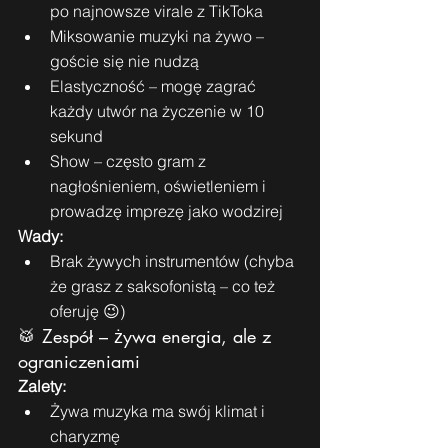
po najnowsze virale z TikToka
Miksowanie muzyki na żywo – 
goście się nie nudzą
Elastyczność – mogę zagrać 
każdy utwór na życzenie w 10 
sekund
Show – często gram z 
nagłośnieniem, oświetleniem i 
prowadzę imprezę jako wodzirej
Wady:
Brak żywych instrumentów (chyba 
że grasz z saksofonistą – co też 
oferuję 😉)
🥁 Zespół – żywa energia, ale z 
ograniczeniami
Zalety:
Żywa muzyka ma swój klimat i 
charyzmę