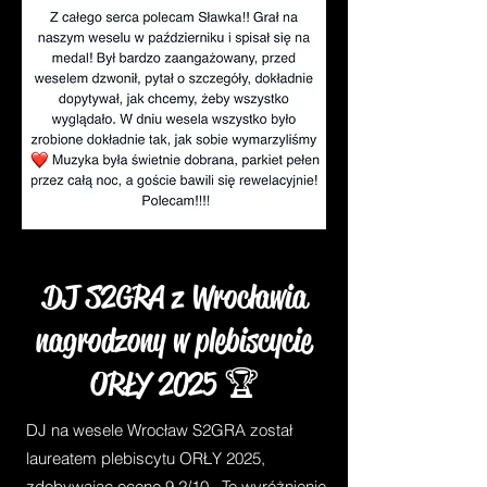
DJ S2GRA z Wrocławia
nagrodzony w plebiscycie
ORŁY 2025 🏆
DJ na wesele Wrocław S2GRA został
laureatem plebiscytu ORŁY 2025,
zdobywając ocenę 9,2/10. To wyróżnienie