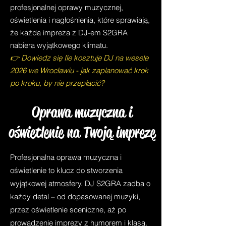
profesjonalnej oprawy muzycznej,
oświetlenia i nagłośnienia, które sprawiają,
że każda impreza z DJ-em S2GRA
nabiera wyjątkowego klimatu.
👉 Dowiedz się Ile kosztuje DJ na wesele
2026 we Wrocławiu - jak zaplanować krok
po kroku, by nie przepłacić?
Oprawa muzyczna i
oświetlenie na Twoją imprezę
Profesjonalna oprawa muzyczna i
oświetlenie to klucz do stworzenia
wyjątkowej atmosfery. DJ S2GRA zadba o
każdy detal – od dopasowanej muzyki,
przez oświetlenie sceniczne, aż po
prowadzenie imprezy z humorem i klasą.