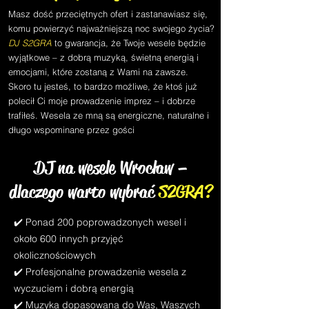
Masz dość przeciętnych ofert i zastanawiasz się,
komu powierzyć najważniejszą noc swojego życia?
DJ S2GRA
to gwarancja, że Twoje wesele będzie
wyjątkowe – z dobrą muzyką, świetną energią i
emocjami, które zostaną z Wami na zawsze.
Skoro tu jesteś, to bardzo możliwe, że ktoś już
polecił Ci moje prowadzenie imprez – i dobrze
trafiłeś. Wesela ze mną są energiczne, naturalne i
długo wspominane przez gości
DJ na wesele Wrocław –
dlaczego warto wybrać
S2GRA?
✔️ Ponad 200 poprowadzonych wesel i
około 600 innych przyjęć
okolicznościowych
✔️ Profesjonalne prowadzenie wesela z
wyczuciem i dobrą energią
✔️ Muzyka dopasowana do Was, Waszych