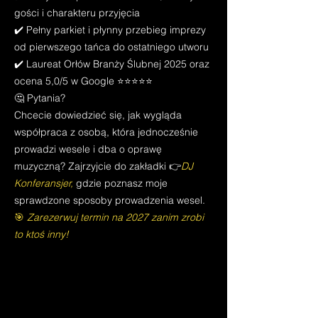
gości i charakteru przyjęcia
✔️ Pełny parkiet i płynny przebieg imprezy
od pierwszego tańca do ostatniego utworu
✔️ Laureat Orłów Branży Ślubnej 2025 oraz
ocena 5,0/5 w Google ⭐⭐⭐⭐⭐
🤔 Pytania?
Chcecie dowiedzieć się, jak wygląda
współpraca z osobą, która jednocześnie
prowadzi wesele i dba o oprawę
muzyczną? Zajrzyjcie do zakładki 👉
DJ
Konferansjer
,
gdzie poznasz moje
sprawdzone sposoby prowadzenia wesel.
🎯
Zarezerwuj termin na 2027 zanim zrobi
to ktoś inny!