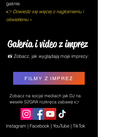
gaśnie.
👉 Dowiedz się więcej o nagłośnieniu i
oświetleniu »
Galeria i video z imprez
​📸 Zobacz, jak wyglądają moje imprezy:
FILMY Z IMPREZ
Zobacz na socjal mediach jak DJ na
wesele
S2GRA rozkręca zabawę
👉
Instagram | Facebook | YouTube | TikTok