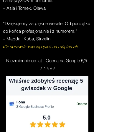
na najwyższym poziomie.”
– Asia i Tomek, Oława
“Dziękujemy za piękne wesele. Od początku
do końca profesjonalnie i z humorem.”
– Magda i Kuba, Strzelin
👉 sprawdź więcej opinii na mój temat!
Niezmiennie od lat - Ocena na Google 5/5
⭐⭐⭐⭐⭐