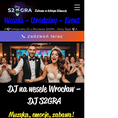
Zabawa w dobrym klimacie
Wesela - Urodziny - Event
🎶🎧Profesjonalny DJ z Wrocławia S2GRA - Dolny Śląsk 🎧🎶
📞 zadzwoń teraz
DJ na wesele Wrocław –
DJ S2GRA
Muzyka, emocje, zabawa!