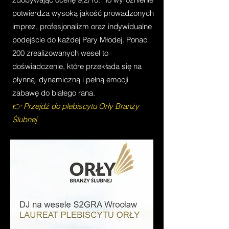
potwierdza wysoką jakość prowadzonych
imprez, profesjonalizm oraz indywidualne
podejście do każdej Pary Młodej. Ponad
200 zrealizowanych wesel to
doświadczenie, które przekłada się na
płynną, dynamiczną i pełną emocji
zabawę do białego rana.
👉 Przejdź do plebiscytu Orły Branży
Ślubnej