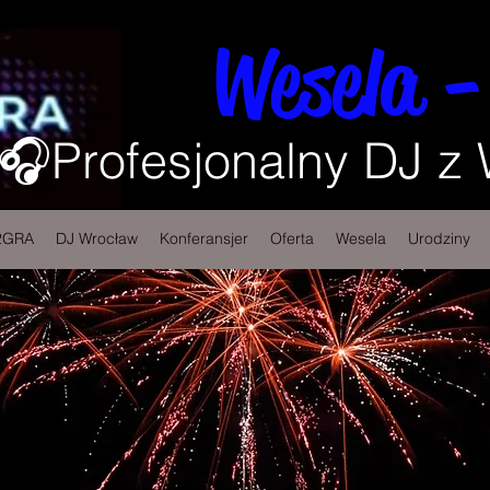
Wesela -
🎧Profesjonalny DJ z
2GRA
DJ Wrocław
Konferansjer
Oferta
Wesela
Urodziny