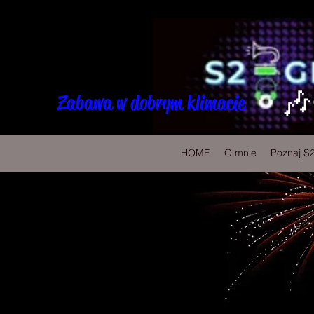
🎶
Zabawa w dobrym klimacie
HOME
O mnie
Poznaj S