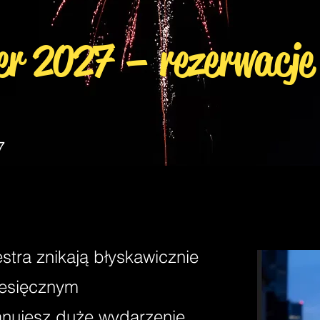
er 2027 – rezerwacje
27
stra znikają błyskawicznie
miesięcznym
anujesz duże wydarzenie,