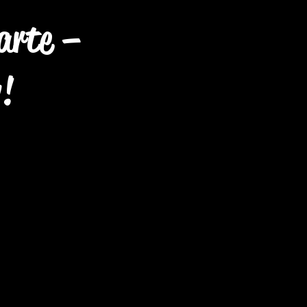
arte –
!