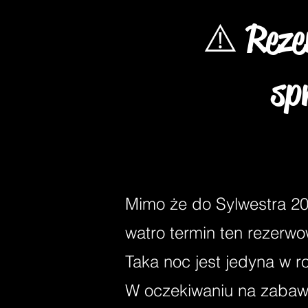
⚠️ Reze
sp
Mimo że do Sylwestra 20
watro termin ten rezer
Taka noc jest jedyna w r
W oczekiwaniu na zaba