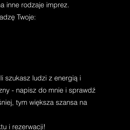
a inne rodzaje imprez.
adzę Twoje:
śli szukasz ludzi z energią i
ny - napisz
do mnie i sprawdź
śniej, tym większa szansa na
u i rezerwacji!