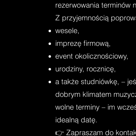
rezerwowania terminów n
Z przyjemnością poprow
wesele,
imprezę firmową,
event okolicznościowy,
urodziny, rocznicę,
a także studniówkę,
– je
dobrym klimatem muzycz
wolne terminy – im wcze
idealną datę.
👉 Zapraszam do kontakt