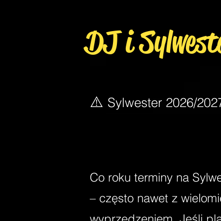
DJ i Sylwest
⚠️
Sylwester 2026/20
Co roku terminy na Sylwe
– często nawet z wielo
wyprzedzeniem. Jeśli pl