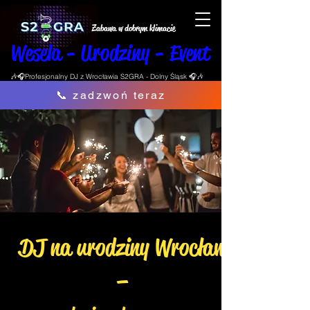
Zabawa w dobrym klimacie
Wesela - Urodziny - Event
🎶🎧Profesjonalny DJ z Wrocławia S2GRA - Dolny Śląsk 🎧🎶
📞 zadzwoń teraz
DJ na urodziny Wrocław
–