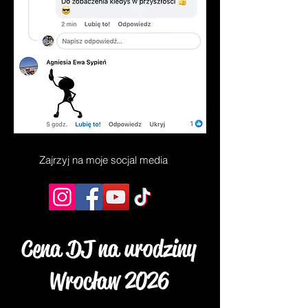
Zajrzyj na moje socjal media
Cena DJ na urodziny
Wrocław 2026