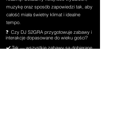
muzykę oraz sposób zapowiedzi tak, aby
całość miała świetny klimat i idealne
tempo.
❓ Czy DJ S2GRA przygotowuje zabawy i
interakcje dopasowane do wieku gości?
✔️ Tak — wszystkie zabawy są dobierane
indywidualnie do charakteru imprezy i
wieku uczestników. Na 18-stkach stawiam
na energiczne i lekkie aktywności, a na
jubileuszach wybieram bardziej
eleganckie i integracyjne formy zabawy.
Zawsze dbam o to, aby goście czuli się
komfortowo i świetnie bawili.
❓ Czy DJ S2GRA obsługuje tylko
Wrocław, czy także inne miasta Dolnego
Śląska?
✔️ Obsługuje nie tylko Wrocław, ale
również cały Dolny Śląsk. W mniejszych