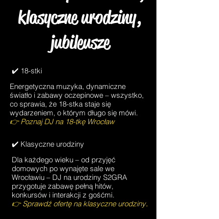
klasyczne urodziny,
jubileusze
✔️ 18-stki
Energetyczna muzyka, dynamiczne
światło i zabawy oczepinowe – wszystko,
co sprawia, że 18-stka staje się
wydarzeniem, o którym długo się mówi.
👉 Poznaj
DJ na 18-tkę Wrocław
✔️ Klasyczne urodziny
Dla każdego wieku – od przyjęć
domowych po wynajęte sale we
Wrocławiu – DJ na urodziny S2GRA
przygotuje zabawę pełną hitów,
konkursów i interakcji z gośćmi.
👉 Sprawdź ofertę na klasyczne urodziny
.