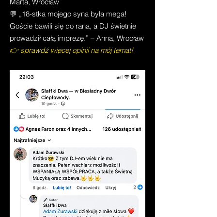
Marta, Wrocław
💬 „18-stka mojego syna była mega!
Goście bawili się do rana, a DJ świetnie
prowadził całą imprezę.” – Anna, Wrocław
👉 sprawdź więcej opinii na mój temat!