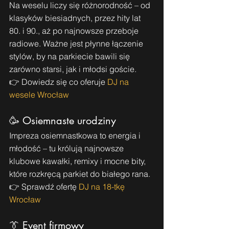
Na weselu liczy się różnorodność – od 
klasyków biesiadnych, przez hity lat 
80. i 90., aż po najnowsze przeboje 
radiowe. Ważne jest płynne łączenie 
stylów, by na parkiecie bawili się 
zarówno starsi, jak i młodsi goście.
👉 Dowiedz się co oferuje 
DJ na 
wesele Wrocław
🥳 Osiemnaste urodziny
Impreza osiemnastkowa to energia i 
młodość – tu królują najnowsze 
klubowe kawałki, remixy i mocne bity, 
które rozkręcą parkiet do białego rana.
👉 Sprawdź ofertę 
DJ na 18-tkę 
Wrocław
👔 Event firmowy