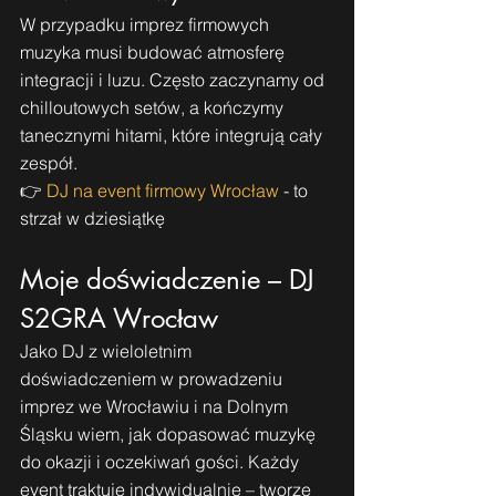
W przypadku imprez firmowych 
muzyka musi budować atmosferę 
integracji i luzu. Często zaczynamy od 
chilloutowych setów, a kończymy 
tanecznymi hitami, które integrują cały 
zespół.
👉 
DJ na event firmowy Wrocław
 - to 
strzał w dziesiątkę
Moje doświadczenie – DJ 
S2GRA Wrocław
Jako DJ z wieloletnim 
doświadczeniem w prowadzeniu 
imprez we Wrocławiu i na Dolnym 
Śląsku wiem, jak dopasować muzykę 
do okazji i oczekiwań gości. Każdy 
event traktuję indywidualnie – tworzę 