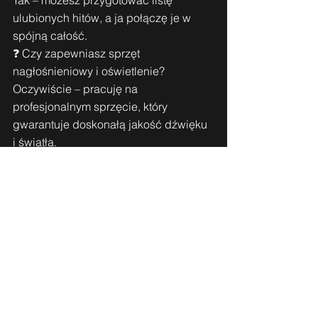
Tak – możesz przygotować listę 
ulubionych hitów, a ja połączę je w 
spójną całość.
❓ Czy zapewniasz sprzęt 
nagłośnieniowy i oświetlenie?
Oczywiście – pracuję na 
profesjonalnym sprzęcie, który 
gwarantuje doskonałą jakość dźwięku 
i światła.
❓ Czy mogę liczyć na prowadzenie 
imprezy i zabawy z gośćmi?
Tak – oprócz oprawy muzycznej pełnię 
także rolę konferansjera.
👉
DJ to nie tylko muzyka – to sztuka 
prowadzenia imprezy!
Oprawa muzyczna imprez 
Wrocław to klucz!