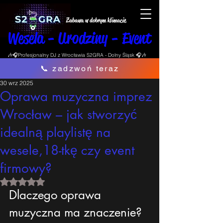
Zabawa w dobrym klimacie
Wesela - Urodziny - Event
🎶🎧Profesjonalny DJ z Wrocławia S2GRA - Dolny Śląsk 🎧🎶
📞 zadzwoń teraz
30 wrz 2025
Oprawa muzyczna imprez
Wrocław – jak stworzyć
idealną playlistę na
wesele,18-tkę czy event
firmowy?
Oceniono na NaN z 5 gwiazdek.
Dlaczego oprawa 
muzyczna ma znaczenie?