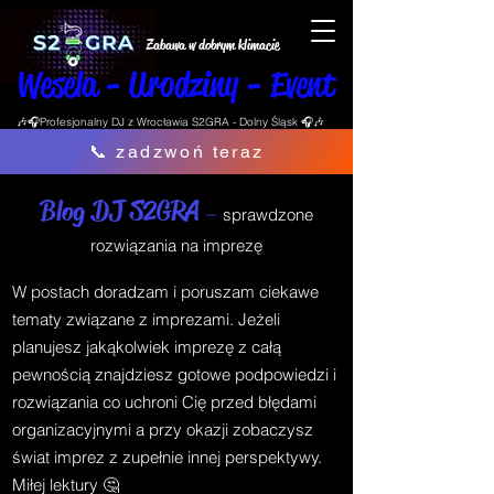
Zabawa w dobrym klimacie
Wesela - Urodziny - Event
🎶🎧Profesjonalny DJ z Wrocławia S2GRA - Dolny Śląsk 🎧🎶
📞 zadzwoń teraz
Blog DJ S2GRA
–
sprawdzone
rozwiązania na imprezę
W postach doradzam i poruszam ciekawe
tematy związane z imprezami. Jeżeli
planujesz jakąkolwiek imprezę z całą
pewnością znajdziesz gotowe podpowiedzi i
rozwiązania co uchroni Cię przed błędami
organizacyjnymi a przy okazji zobaczysz
świat imprez z zupełnie innej perspektywy.
Miłej lektury 🤔