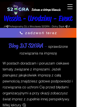
Zabawa w dobrym klimacie
Wesela - Urodziny - Event
🎶🎧Profesjonalny DJ z Wrocławia S2GRA - Dolny Śląsk 🎧🎶
📞 zadzwoń teraz
Blog DJ S2GRA
–
sprawdzone
rozwiązania na imprezę
W postach doradzam i poruszam ciekawe
tematy związane z imprezami. Jeżeli
planujesz jakąkolwiek imprezę z całą
pewnością znajdziesz gotowe podpowiedzi i
rozwiązania co uchroni Cię przed błędami
organizacyjnymi a przy okazji zobaczysz
świat imprez z zupełnie innej perspektywy.
Miłej lektury 🤔