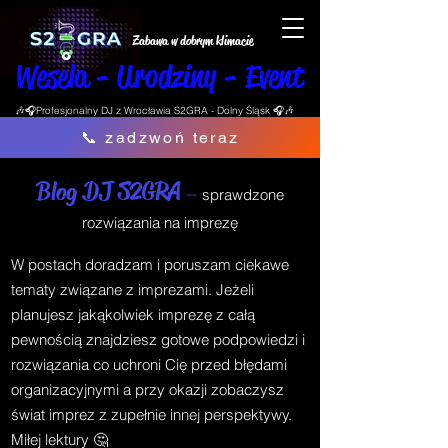
Zabawa w dobrym klimacie
Wesela - Urodziny - Event
🎶🎧Profesjonalny DJ z Wrocławia S2GRA - Dolny Śląsk 🎧🎶
📞 zadzwoń teraz
Blog DJ S2GRA
–
sprawdzone
rozwiązania na imprezę
W postach doradzam i poruszam ciekawe
tematy związane z imprezami. Jeżeli
planujesz jakąkolwiek imprezę z całą
pewnością znajdziesz gotowe podpowiedzi i
rozwiązania co uchroni Cię przed błędami
organizacyjnymi a przy okazji zobaczysz
świat imprez z zupełnie innej perspektywy.
Miłej lektury 🤔