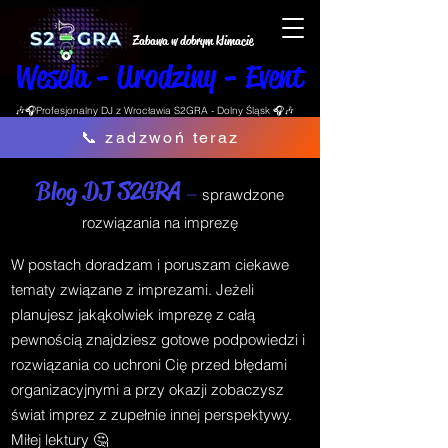
Zabawa w dobrym klimacie
Wesela - Urodziny - Event
🎶🎧Profesjonalny DJ z Wrocławia S2GRA - Dolny Śląsk 🎧🎶
📞 zadzwoń teraz
Blog DJ S2GRA
–
sprawdzone
rozwiązania na imprezę
W postach doradzam i poruszam ciekawe
tematy związane z imprezami. Jeżeli
planujesz jakąkolwiek imprezę z całą
pewnością znajdziesz gotowe podpowiedzi i
rozwiązania co uchroni Cię przed błędami
organizacyjnymi a przy okazji zobaczysz
świat imprez z zupełnie innej perspektywy.
Miłej lektury 🤔