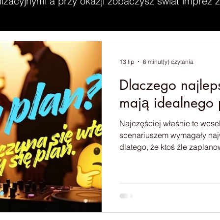
zacyjnymi a przy okazji zobaczysz świat imprez z 
13 lip
6 minut(y) czytania
Dlaczego najlep
mają idealnego 
Najczęściej właśnie te wese
scenariuszem wymagały najwię
dlatego, że ktoś źle zaplano
Problem polega na tym, że w
aktorami, którzy znają swoje
tworzone przez kilkadziesią
Każdy wnosi na parkiet wła
energię. Dlatego po latach pracy mogę powiedzieć jedno: