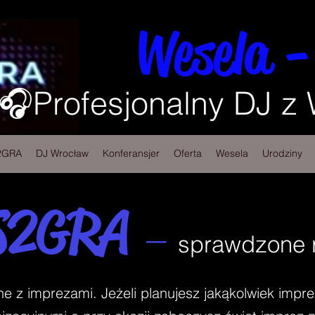
Wesela -
🎧Profesjonalny DJ z
2GRA
DJ Wrocław
Konferansjer
Oferta
Wesela
Urodziny
S2GRA
–
sprawdzone r
z imprezami. Jeżeli planujesz jakąkolwiek impre