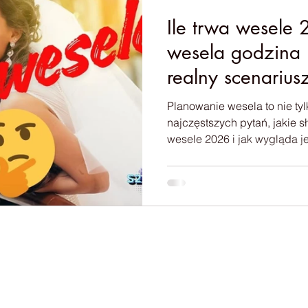
Ile trwa wesele
wesela godzina 
realny scenarius
Planowanie wesela to nie tyl
najczęstszych pytań, jakie sł
wesele 2026 i jak wygląda j
tym artykule pokażę Ci real
idealizowania, za to z doświ
chcesz wiedzieć, jak utrzyma
momentów, w których goście
— czytaj dalej.👇