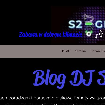
🎶
Zabawa w dobrym klimacie
HOME
O mnie
Poznaj S
Blog DJ 
ch doradzam i poruszam ciekawe tematy związane 