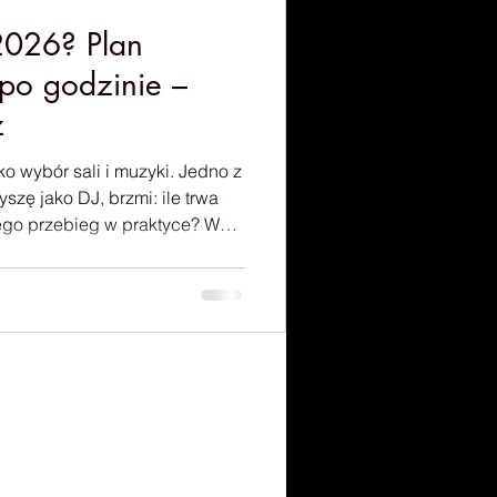
 2026? Plan
po godzinie –
z
ko wybór sali i muzyki. Jedno z
yszę jako DJ, brzmi: ile trwa
ego przebieg w praktyce? W
ny scenariusz wesela — bez
adczenia setek imprez. Jeśli
ć pełny parkiet i uniknąć
 zaczynają zerkać na zegarek