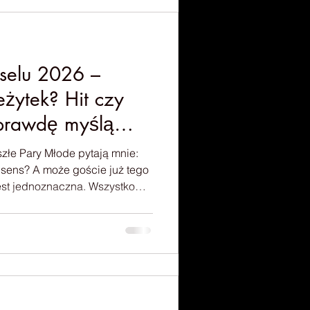
selu 2026 –
eżytek? Hit czy
prawdę myślą
szłe Pary Młode pytają mnie:
 sens? A może goście już tego
est jednoznaczna. Wszystko
podejdziemy. To ciekawy temat,
ro emocji wśród Par Młodych i
tanowiłem podzielić się swoim
mi z wesel, które miałem
że pomogą Wam podjąć
y znaleźć się ...