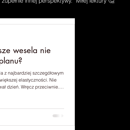
zupełnie innej perspektywy. Miłej lektury 🤔
sze wesela nie
planu?
la z najbardziej szczegółowym
kszej elastyczności. Nie
wał dzień. Wręcz przeciwnie.
esele nie jest spektaklem z
 kwestie. To żywe wydarzenie
t, a czasem ponad sto osób.
sne emocje, temperament i
Najlepsze wesela nie są idealne. S