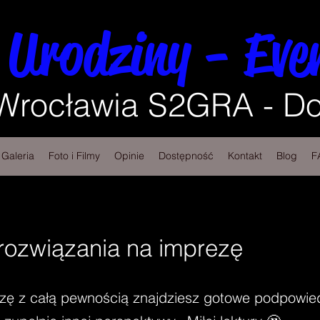
 Urodziny - Eve
 Wrocławia S2GRA - Do
Galeria
Foto i Filmy
Opinie
Dostępność
Kontakt
Blog
F
ozwiązania na imprezę
zę z całą pewnością znajdziesz gotowe podpowied