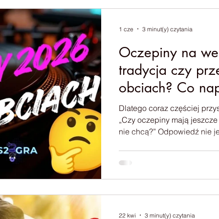
1 cze
3 minut(y) czytania
Oczepiny na we
tradycja czy prz
obciach? Co na
goście?
Dlatego coraz częściej przy
„Czy oczepiny mają jeszcze
nie chcą?” Odpowiedź nie j
zależy od tego, jak do nich 
który od kilku lat budzi spo
branży ślubnej. Dlatego pos
zdaniem oraz doświadczenia
okazję prowadzić. Być mo
decyzję, czy oczepiny powinn
22 kwi
3 minut(y) czytania