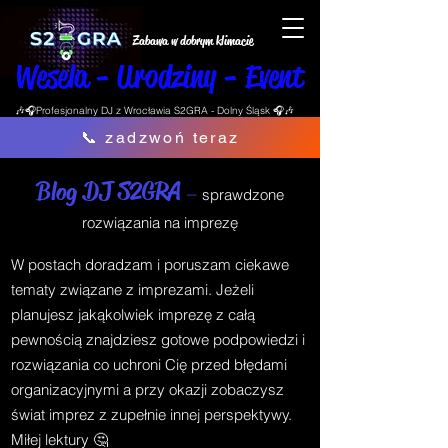
Zabawa w dobrym klimacie
Wesela - Urodziny - Event
🎶🎧Profesjonalny DJ z Wrocławia S2GRA - Dolny Śląsk 🎧🎶
📞 zadzwoń teraz
Blog DJ S2GRA
–
sprawdzone
rozwiązania na imprezę
W postach doradzam i poruszam ciekawe
tematy związane z imprezami. Jeżeli
planujesz jakąkolwiek imprezę z całą
pewnością znajdziesz gotowe podpowiedzi i
rozwiązania co uchroni Cię przed błędami
organizacyjnymi a przy okazji zobaczysz
świat imprez z zupełnie innej perspektywy.
Miłej lektury 🤔