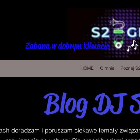
🎶
Zabawa w dobrym klimacie
HOME
O mnie
Poznaj S
Blog DJ 
ch doradzam i poruszam ciekawe tematy związane 