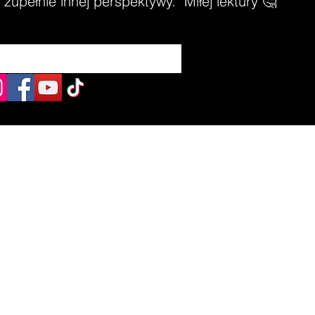
zupełnie innej perspektywy. Miłej lektury 🤔
aw, woj. dolnośląskie