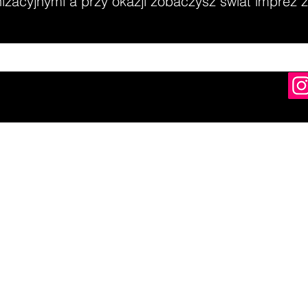
zacyjnymi a przy okazji zobaczysz świat imprez z 
womir Dymała | NIP: 8821271715 | Rafała Wojaczka 5, 51-169 Wrocł
e-mail:
dymala.slawomir@wp.pl
, tel:
501-351-707
©2004 by S2 GRA Wrocław