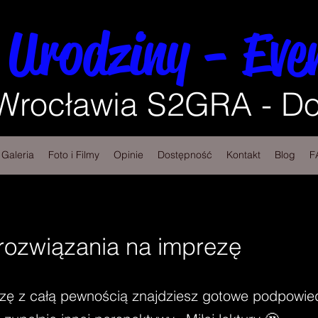
 Urodziny - Eve
 Wrocławia S2GRA - Do
Galeria
Foto i Filmy
Opinie
Dostępność
Kontakt
Blog
F
ozwiązania na imprezę
zę z całą pewnością znajdziesz gotowe podpowied