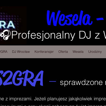
Wesela -
🎧Profesjonalny DJ z
2GRA
DJ Wrocław
Konferansjer
Oferta
Wesela
Urodziny
S2GRA
–
sprawdzone r
z imprezami. Jeżeli planujesz jakąkolwiek impre