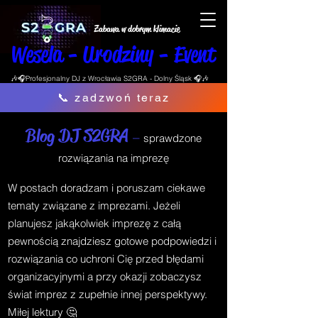
Zabawa w dobrym klimacie
Wesela - Urodziny - Event
🎶🎧Profesjonalny DJ z Wrocławia S2GRA - Dolny Śląsk 🎧🎶
📞 zadzwoń teraz
Blog DJ S2GRA
–
sprawdzone
rozwiązania na imprezę
W postach doradzam i poruszam ciekawe
tematy związane z imprezami. Jeżeli
planujesz jakąkolwiek imprezę z całą
pewnością znajdziesz gotowe podpowiedzi i
rozwiązania co uchroni Cię przed błędami
organizacyjnymi a przy okazji zobaczysz
świat imprez z zupełnie innej perspektywy.
Miłej lektury 🤔