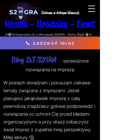
Zabawa w dobrym klimacie
Wesela - Urodziny - Event
🎶🎧Profesjonalny DJ z Wrocławia S2GRA - Dolny Śląsk 🎧🎶
📞 zadzwoń teraz
Blog DJ S2GRA
–
sprawdzone
rozwiązania na imprezę
W postach doradzam i poruszam ciekawe
tematy związane z imprezami. Jeżeli
planujesz jakąkolwiek imprezę z całą
pewnością znajdziesz gotowe podpowiedzi i
rozwiązania co uchroni Cię przed błędami
organizacyjnymi a przy okazji zobaczysz
świat imprez z zupełnie innej perspektywy.
Miłej lektury 🤔