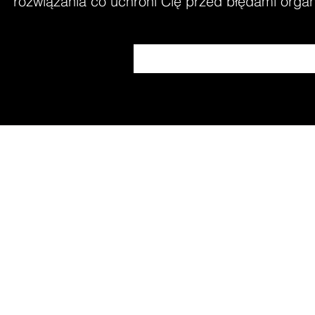
rozwiązania co uchroni Cię przed błędami organi
DJ Wrocław S2GRA Sła