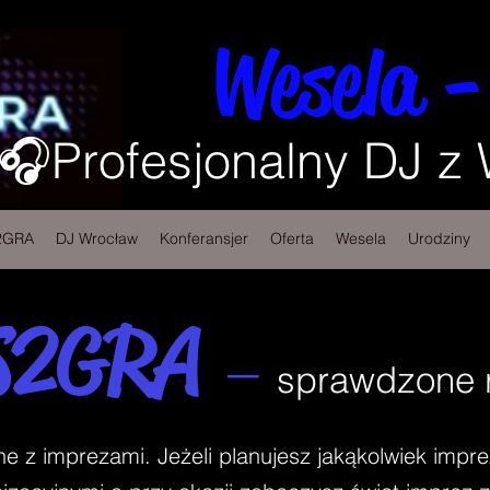
Wesela -
🎧Profesjonalny DJ z
2GRA
DJ Wrocław
Konferansjer
Oferta
Wesela
Urodziny
S2GRA
–
sprawdzone r
z imprezami. Jeżeli planujesz jakąkolwiek impre