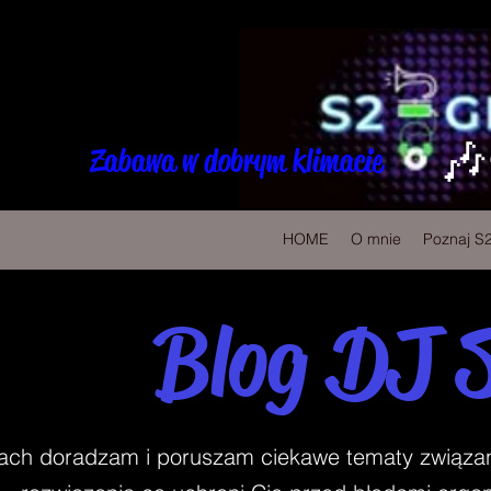
🎶
Zabawa w dobrym klimacie
HOME
O mnie
Poznaj S
Blog DJ 
ch doradzam i poruszam ciekawe tematy związane 