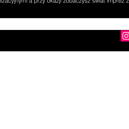
zacyjnymi a przy okazji zobaczysz świat imprez z 
womir Dymała | NIP: 8821271715 | Rafała Wojaczka 5, 51-169 Wrocł
e-mail:
dymala.slawomir@wp.pl
, tel:
501-351-707
©2004 by S2 GRA Wrocław