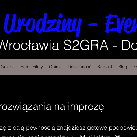
 Urodziny - Eve
 Wrocławia S2GRA - Do
Galeria
Foto i Filmy
Opinie
Dostępność
Kontakt
Blog
F
ozwiązania na imprezę
zę z całą pewnością znajdziesz gotowe podpowied