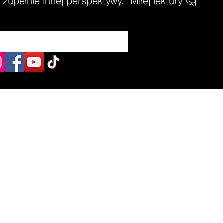
zupełnie innej perspektywy. Miłej lektury 🤔
aw, woj. dolnośląskie