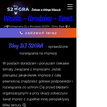
Zabawa w dobrym klimacie
Wesela - Urodziny - Event
🎶🎧Profesjonalny DJ z Wrocławia S2GRA - Dolny Śląsk 🎧🎶
📞 zadzwoń teraz
Blog DJ S2GRA
–
sprawdzone
rozwiązania na imprezę
W postach doradzam i poruszam ciekawe
tematy związane z imprezami. Jeżeli
planujesz jakąkolwiek imprezę z całą
pewnością znajdziesz gotowe podpowiedzi i
rozwiązania co uchroni Cię przed błędami
organizacyjnymi a przy okazji zobaczysz
świat imprez z zupełnie innej perspektywy.
Miłej lektury 🤔