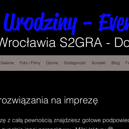
 Urodziny - Eve
 Wrocławia S2GRA - Do
Galeria
Foto i Filmy
Opinie
Dostępność
Kontakt
Blog
F
ozwiązania na imprezę
zę z całą pewnością znajdziesz gotowe podpowied