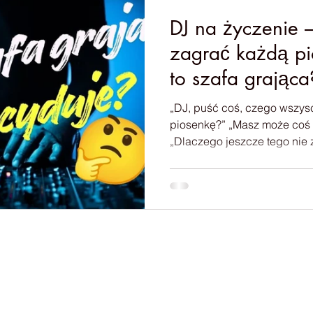
DJ na życzenie 
zagrać każdą pi
to szafa grająca
„DJ, puść coś, czego wszyscy chcą!” „A mo
piosenkę?” „Masz może coś bardziej tanecznego?”
„Dlaczego jeszcze tego nie zagrałeś?”
słyszę takie pytania bardzo często. I wiecie
mnie cieszą takie spostrzeż