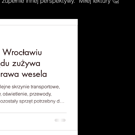
zupełnie innej perspektywy. Miłej lektury 🤔
e Wrocławiu
rądu zużywa
prawa wesela
ejne skrzynie transportowe,
, oświetlenie, przewody,
 pozostały sprzęt potrzebny do
ej oprawy wesela. Wtedy
awek… naprawdę to wszystko