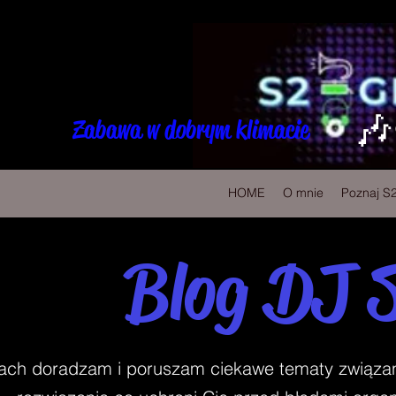
🎶
Zabawa w dobrym klimacie
HOME
O mnie
Poznaj S
Blog DJ 
ch doradzam i poruszam ciekawe tematy związane 