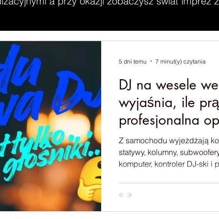
zacyjnymi a przy okazji zobaczysz świat imprez z 
5 dni temu
7 minut(y) czytania
DJ na wesele w
wyjaśnia, ile p
profesjonalna o
Z samochodu wyjeżdżają kol
statywy, kolumny, subwoofery
komputer, kontroler DJ-ski i
przygotowania profesjonaln
bardzo często słyszę: – Sł
jest ci potrzebne? Po chwili pada kolejne pytanie: A ile
prądu to wszystko zużywa? Przyznam, że słyszę te pytania