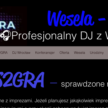
Wesela -
🎧Profesjonalny DJ z
2GRA
DJ Wrocław
Konferansjer
Oferta
Wesela
Urodziny
S2GRA
–
sprawdzone r
z imprezami. Jeżeli planujesz jakąkolwiek impre