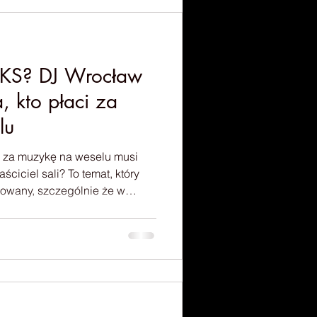
ostanowiłem się odpowiedzieć
iKS? DJ Wrocław
 kto płaci za
lu
 za muzykę na weselu musi
li? To temat, który
owany, szczególnie że w
sto pojawiają się nazwy
ław S2GRA
liwie prosto. Warto jednak
 za muzykę może zależeć od
eru wydarzenia oraz tego, kto