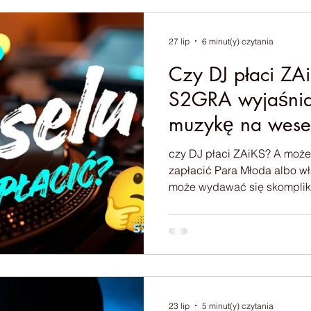
naprawdę często. Dlatego p
na nie raz, ale konkretnie.
27 lip
6 minut(y) czytania
Czy DJ płaci ZA
S2GRA wyjaśnia,
muzykę na wese
czy DJ płaci ZAiKS? A może
zapłacić Para Młoda albo właściciel sa
może wydawać się skomplik
rozmowach o licencjach czę
ZAiKS, STOART, SAWP czy ZPAV. Jako DJ Wroc
postaram się wyjaśnić to moż
pamiętać, że kwestia opłat
konkretnej sytuacji, charakt
jest jego organizatorem.👇
23 lip
5 minut(y) czytania