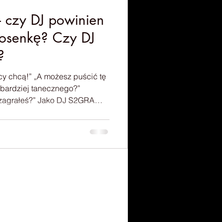
– czy DJ powinien
osenkę? Czy DJ
?
żesz puścić tę
 Jako DJ S2GRA
 co? Bardzo
enia😂.