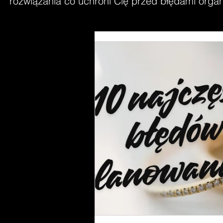
rozwiązania co uchroni Cię przed błędami organi