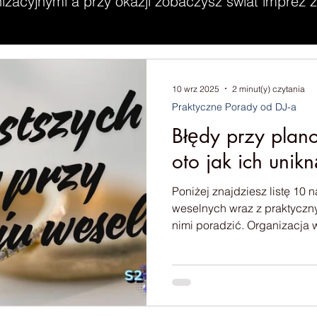
zacyjnymi a przy okazji zobaczysz świat imprez z 
10 wrz 2025
2 minut(y) czytania
Praktyczne Porady od DJ-a
Błędy przy plan
oto jak ich unikn
Poniżej znajdziesz listę 10
weselnych wraz z praktyczn
nimi poradzić. Organizacja 
wyzwań w życiu – emocje, o
szczegółów, które trzeba dop
dziwnego, że nawet najlepi
popełnić błędy.