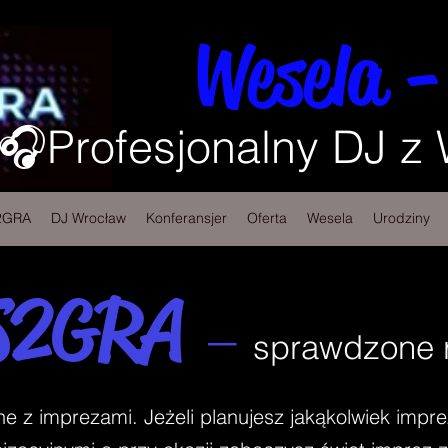
Wesela -
🎧Profesjonalny DJ z
2GRA
DJ Wrocław
Konferansjer
Oferta
Wesela
Urodziny
S2GRA
–
sprawdzone r
z imprezami. Jeżeli planujesz jakąkolwiek impre