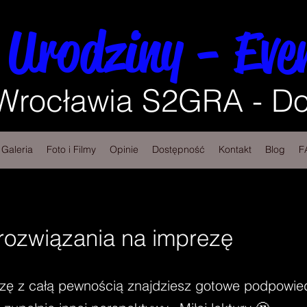
 Urodziny - Eve
 Wrocławia S2GRA - Do
Galeria
Foto i Filmy
Opinie
Dostępność
Kontakt
Blog
F
ozwiązania na imprezę
zę z całą pewnością znajdziesz gotowe podpowied