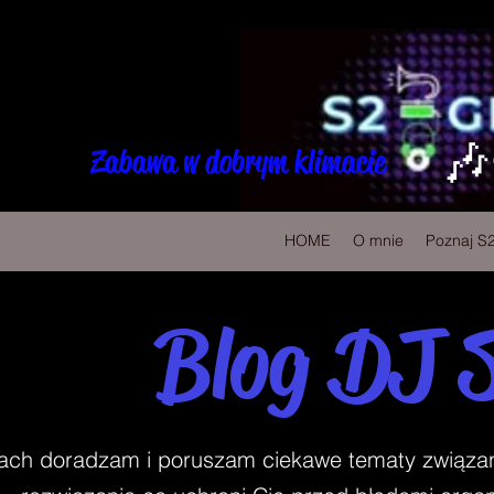
🎶
Zabawa w dobrym klimacie
HOME
O mnie
Poznaj S
Blog DJ 
ch doradzam i poruszam ciekawe tematy związane 