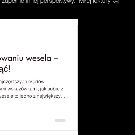
zupełnie innej perspektywy. Miłej lektury 🤔
owaniu wesela –
ąć!
 najczęstszych błędów
ymi wskazówkami, jak sobie z
wesela to jedno z największych
grom decyzji i mnóstwo
iąć na ostatni guzik. Nic
ej zorganizowane pary mogą